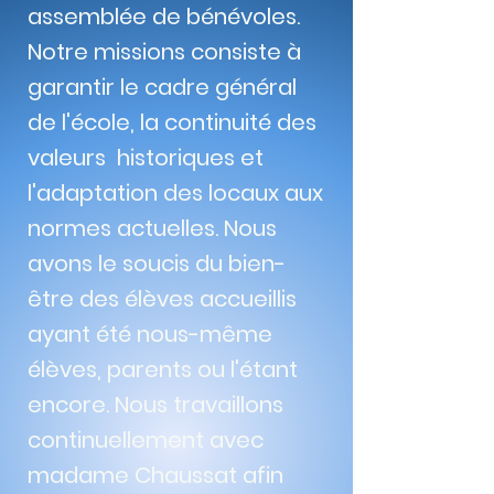
assemblée de bénévoles.
Notre missions consiste à
garantir le cadre général
de l'école, la continuité des
valeurs historiques et
l'adaptation des locaux aux
normes actuelles. Nous
avons le soucis du bien-
être des élèves accueillis
ayant été nous-même
élèves, parents ou l'étant
encore. Nous travaillons
continuellement avec
madame Chaussat afin