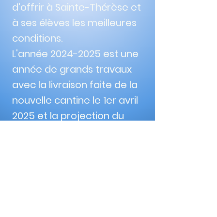
d'offrir à Sainte-Thérèse et
à ses élèves les meilleures
conditions.
L'année
2024-2025
est une
année de grands travaux
avec la livraison faite de la
nouvelle cantine le 1er avril
2025 et la projection du
nouveau pôle maternelle
qui sera livré le 1er
septembre 2025.
Nous nous réjouissons tous
ensemble de faire grandir
notre école afin